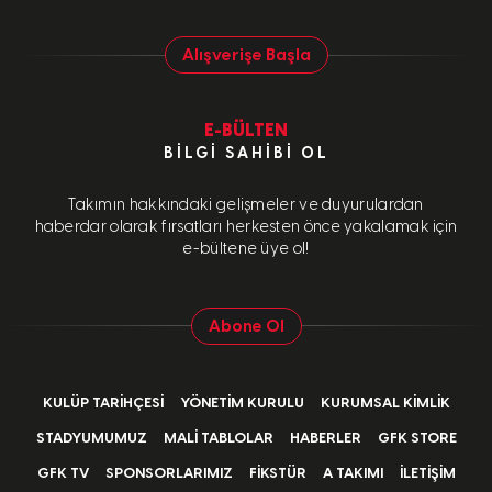
Alışverişe Başla
E-BÜLTEN
BILGI SAHIBI OL
Takımın hakkındaki gelişmeler ve duyurulardan
haberdar olarak fırsatları herkesten önce yakalamak için
e-bültene üye ol!
Abone Ol
KULÜP TARIHÇESI
YÖNETIM KURULU
KURUMSAL KIMLIK
STADYUMUMUZ
MALI TABLOLAR
HABERLER
GFK STORE
GFK TV
SPONSORLARIMIZ
FIKSTÜR
A TAKIMI
İLETIŞIM