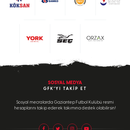
SOSYAL MEDYA
GFK'YI TAKIP ET
Sosyal mecralarda Gaziantep Futbol Kulübü resmi
hesaplarını takip ederek takımına destek olabilirsin!