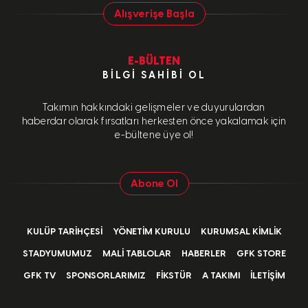
Alışverişe Başla
E-BÜLTEN
BILGI SAHIBI OL
Takımın hakkındaki gelişmeler ve duyurulardan
haberdar olarak fırsatları herkesten önce yakalamak için
e-bültene üye ol!
Abone Ol
KULÜP TARIHÇESI
YÖNETIM KURULU
KURUMSAL KIMLIK
STADYUMUMUZ
MALI TABLOLAR
HABERLER
GFK STORE
GFK TV
SPONSORLARIMIZ
FIKSTÜR
A TAKIMI
İLETIŞIM