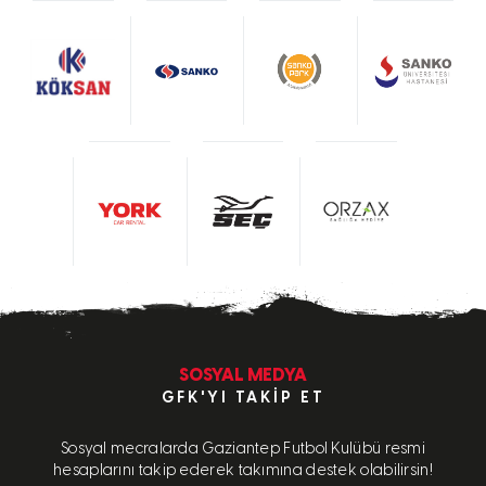
SOSYAL MEDYA
GFK'YI TAKIP ET
Sosyal mecralarda Gaziantep Futbol Kulübü resmi
hesaplarını takip ederek takımına destek olabilirsin!