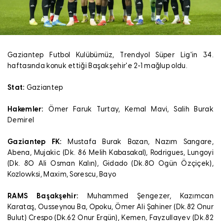
Gaziantep Futbol Kulübümüz, Trendyol Süper Lig'in 34.
haftasında konuk ettiği Başakşehir'e 2-1 mağlup oldu.
Stat:
Gaziantep
Hakemler:
Ömer Faruk Turtay, Kemal Mavi, Salih Burak
Demirel
Gaziantep FK:
Mustafa Burak Bozan, Nazım Sangare,
Abena, Mujakic (Dk. 86 Melih Kabasakal), Rodrigues, Lungoyi
(Dk. 80 Ali Osman Kalın), Gidado (Dk.80 Ogün Özçiçek),
Kozlowksi, Maxim, Sorescu, Bayo
RAMS Başakşehir:
Muhammed Şengezer, Kazımcan
Karataş, Ousseynou Ba, Opoku, Ömer Ali Şahiner (Dk.82 Onur
Bulut) Crespo (Dk.62 Onur Ergün), Kemen, Fayzullayev (Dk.82