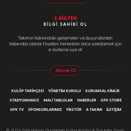
E-BÜLTEN
BILGI SAHIBI OL
Takımın hakkındaki gelişmeler ve duyurulardan
haberdar olarak fırsatları herkesten önce yakalamak için
e-bültene üye ol!
Abone Ol
KULÜP TARIHÇESI
YÖNETIM KURULU
KURUMSAL KIMLIK
STADYUMUMUZ
MALI TABLOLAR
HABERLER
GFK STORE
GFK TV
SPONSORLARIMIZ
FIKSTÜR
A TAKIMI
İLETIŞIM
©
2026 Tüm Hakları Gaziantep Futbol Kulübü A.Ş'ye Aittir. İzinsiz